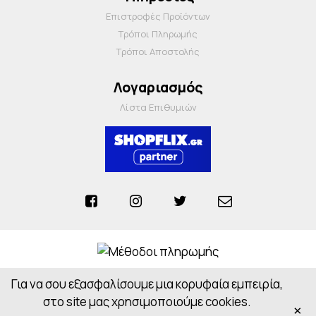
Επιστροφές Προϊόντων
Τρόποι Πληρωμής
Τρόποι Αποστολής
Λογαριασμός
Λίστα Επιθυμιών
Για να σου εξασφαλίσουμε μια κορυφαία εμπειρία,
Anosiapharmacy © 2026 - All Rights Reserved
Powered by
CloudOn
στο site μας χρησιμοποιούμε cookies.
×