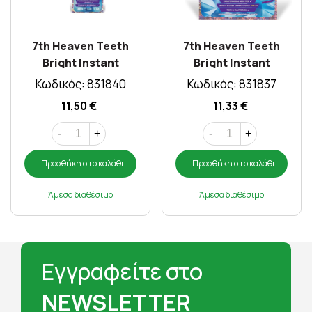
7th Heaven Teeth
7th Heaven Teeth
Bright Instant
Bright Instant
Whitening Serum 30ml
Whitening Strips X 14
Κωδικός: 831840
Κωδικός: 831837
11,50 €
11,33 €
-
+
-
+
Προσθήκη στο καλάθι
Προσθήκη στο καλάθι
Άμεσα διαθέσιμο
Άμεσα διαθέσιμο
Εγγραφείτε στο
NEWSLETTER