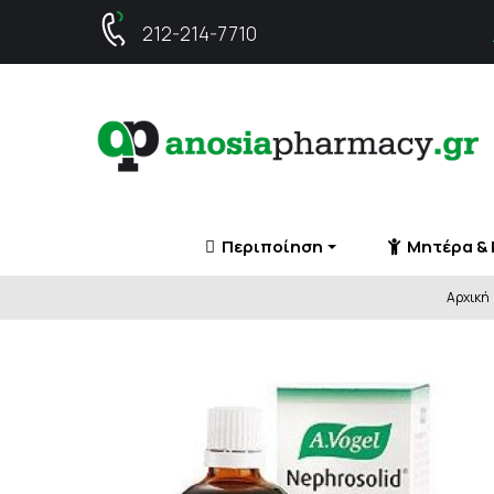
212-214-7710
Περιποίηση
Μητέρα & 
Αρχική
ΕΓΚΥΜΟΣΥΝΗ
ΠΕΡΙΠΟΙΗΣΗ
ΦΡΟΝΤΙΔΑ ΖΩΩΝ
ΑΓΧΟΣ -ΣΤΡΕΣ - ΑΫΠ
ΠΡΟΤΑΣΕΙΣ ΓΙΑ ΔΩΡ
ΑΔΥΝΑΤΙΣΜΑ
ΠΡΗΣΜΕΝΑ ΠΟΔΙΑ
ΑΝΤΙΓΗΡΑΝΣΗ
ΑΙΜΟΡΡΟΙΔΕΣ
ΠΡΟΦΥΛΑΞΗ ΑΠΟ ΡΑ
ΑΠΟΣΜΗΤΙΚΑ
ΑΝΑΙΜΙΑ
ΣΥΜΠΛΗΡΩΜΑΤΑ ΔΙ
ΑΠΟΤΡΙΧΩΣΗ
ΑΝΑΠΝΕΥΣΤΙΚΟ
ΑΡΩΜΑΤΑ - ΜΙΣΤ
ΑΝΤΙΑΛΛΕΡΓΙΚΑ
ΕΝΥΔΑΤΩΣΗ
ΑΝΤΙΓΗΡΑΝΣΗ
ΛΑΔΙΑ
ΑΝΤΙΟΞΕΙΔΩΤΙΚΑ