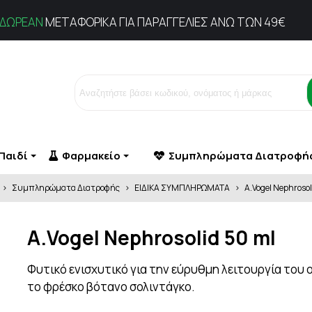
ΔΩΡΕΑΝ
ΜΕΤΑΦΟΡΙΚΑ ΓΙΑ ΠΑΡΑΓΓΕΛΙΕΣ ΑΝΩ ΤΩΝ 49€
Παιδί
Φαρμακείο
Συμπληρώματα Διατροφή
>
Συμπληρώματα Διατροφής
>
ΕΙΔΙΚΑ ΣΥΜΠΛΗΡΩΜΑΤΑ
>
A.Vogel Nephrosol
ΜΕΤΑ ΤΟΝ ΤΟΚΕΤΟ
ΚΑΘΑΡΙΣΜΟΣ
ΕΠΙΔΕΡΜΙΔΕ
ΝΙΑ
Ο
ΔΥΣΚΟΙΛΙΟΤΗΤΑ
ΠΡΟΒΛΗΜΑ
ΔΥΣΜΗΝΟΡΡΟΙΑ
ΘΗΛΑΣΜΟΣ
ΑΛΑΤΑ - ΕΛΑΙΑ ΜΠΑΝΙΟΥ
ΕΓΚΥΜΟΣΥΝΗ
ΑΤΟΠΙΚΑ ΔΕΡ
A.Vogel Nephrosolid 50 ml
ΓΑΔΕΣ
ΡΑΓΑΔΕΣ
ΑΠΟΛΕΠΙΣΗ
ΕΙΔΙΚΑ ΓΙΑ ΤΗ ΓΥΝΑΙΚΑ
ΔΕΡΜΑΤΙΤΙΔΑ-
ΑΤΡΟΦΗΣ
ΣΥΜΠΛΗΡΩΜΑΤΑ ΔΙΑΤΡΟΦΗΣ
ΑΦΡΟΛΟΥΤΡΑ
ΕΜΜΗΝΟΠΑΥΣΗ
ΚΝΗΣΜΟΣ- Μ
Φυτικό ενισχυτικό για την εύρυθμη λειτουργία του
ΣΥΣΦΙΞΗ ΣΤΗΘΟΥΣ
ΣΤΕΡΕΑ ΣΑΠΟΥΝΙΑ
ΕΝΕΡΓΕΙΑ - ΤΟΝΩΣΗ
ΛΕΥΚΗ
το φρέσκο βότανο σολιντάγκο.
ΕΠΙΔΕΡΜΙΔΑ & ΟΜΟΡΦΙΑ
ΞΗΡΟΔΕΡΜΙΑ
ΕΡΠΗΣ