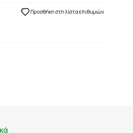
ΑΔΙΑ - ΑΝΑΠΛΑΣΗ
ΣΤΥΤΙΚΗ ΔΥΣΛΕΙΤΟΥΡΓΙΑ - ΧΑΜΗΛΗ LIBIDO
Προσθήκη στη λίστα επιθυμιών
ΤΡΙΧΟΠΤΩΣΗ
ΥΠΟΓΟΝΙΜΟΤΗΤΑ
ΦΛΕΒΙΚΗ ΑΝΕΠΑΡΚΕΙΑ -ΦΛΕΒΙΤΙΔΑ - ΚΙΡΣΟΙ
ΧΟΛΗΣΤΕΡΙΝΗ - ΚΑΡΔΙΑΓΓΕΙΑΚΗ ΛΕΙΤΟΥΡΓΙΑ
ΟΝΟΣ
κά