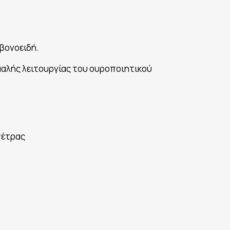
αβονοειδή.
ομαλής λειτουργίας του ουροποιητικού
πέτρας