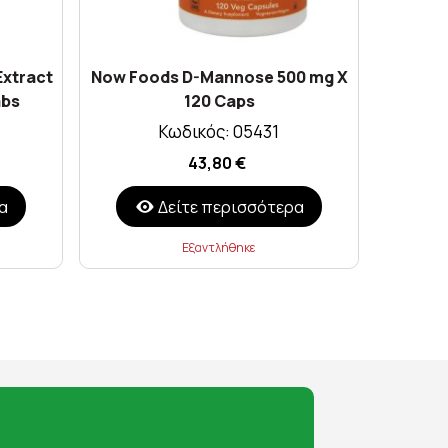
Extract
Now Foods D-Mannose 500 mg X
Himalay
abs
120 Caps
Κωδικός: 05431
43,80 €
α
Δείτε περισσότερα
Εξαντλήθηκε