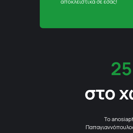
αποκλειστικά σε εσάς!
25
στο χ
Το anosiap
Παπαγιαννόπουλος 