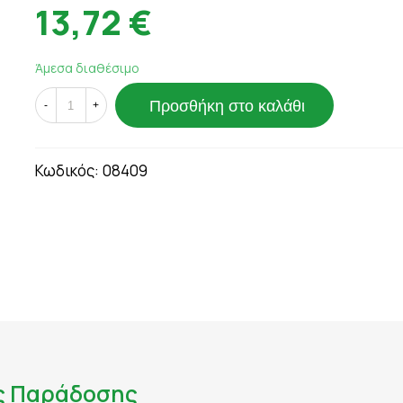
ΟΥΛΕΣ - ΣΗΜ
13,72 €
ΘΥΡΕΟΕΙΔΗΣ
ΨΩΡΙΑΣΗ
ΚΑΤΑΚΡΑΤΗΣΗ ΥΓΡΩΝ - ΔΙΟΥΡΗΤΙΚΑ
ΤΙΟΥ
ΚΡΥΟΛΟΓΗΜΑ
Άμεσα διαθέσιμο
ΚΥΤΤΑΡΙΤΙΔΑ
Προσθήκη στο καλάθι
ΜΝΗΜΗ - ΝΟΗΤΙΚΕΣ ΛΕΙΤΟΥΡΓΙΕΣ
-
+
ΜΥΪΚΟΙ ΠΟΝΟΙ - ΠΙΑΣΙΜΑΤΑ
 ΙΩΣΕΙΣ
ΝΑΥΤΙΑ
Κωδικός:
08409
ΝΕΥΡΟΠΑΘΗΤΙΚΟΣ ΠΟΝΟΣ - ΧΡΟΝΙΟΣ Π
ΝΥΧΙΑ - ΜΑΛΛΙΑ - ΔΕΡΜΑ
ΟΣΤΑ & ΠΡΟΒΛΗΜΑΤΑ ΑΡΘΡΩΣΕΩΝ
ΚΤΟΖΗ
ΟΣΤΕΟΠΟΡΩΣΗ
ΙΗΤΙΚΟΥ
ΟΥΡΙΚΟ ΟΞΥ
ΟΥΡΟΠΟΙΗΤΙΚΟ
ς Παράδοσης