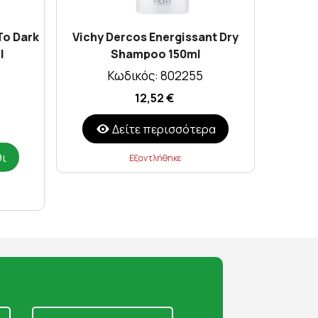
To Dark
Vichy Dercos Energissant Dry
Klor
l
Shampoo 150ml
Λούσιμ
Κωδικός: 802255
12,52 €
Δείτε περισσότερα
θι
Εξαντλήθηκε