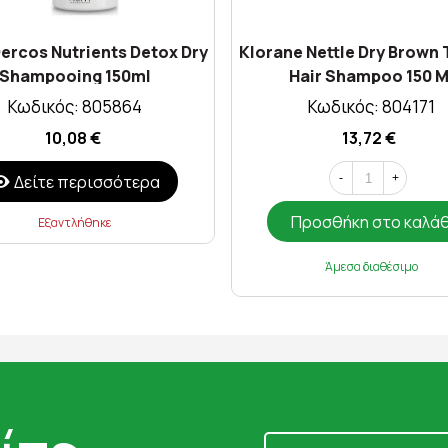
Dercos Nutrients Detox Dry
Klorane Nettle Dry Brown 
Shampooing 150ml
Hair Shampoo 150 M
Κωδικός: 805864
Κωδικός: 804171
10,08 €
13,72 €
Δείτε περισσότερα
-
+
Προσθήκη στο καλά
Εξαντλήθηκε
Άμεσα διαθέσιμο