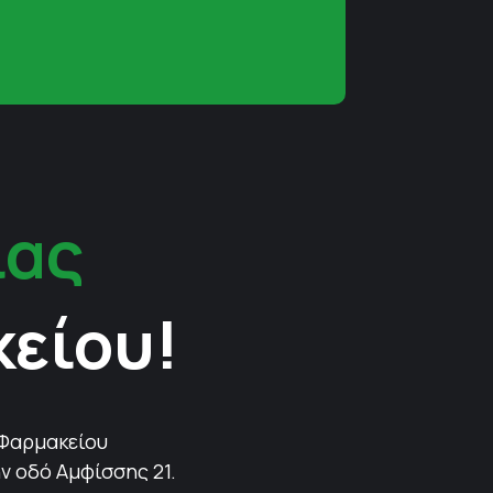
ίας
κείου!
 Φαρμακείου
ν οδό Αμφίσσης 21.