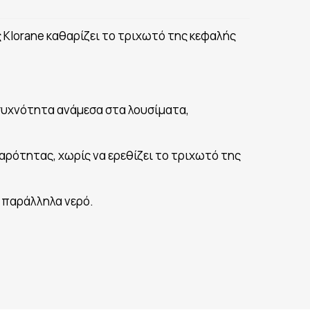
ς Klorane καθαρίζει το τριχωτό της κεφαλής
συχνότητα ανάμεσα στα λουσίματα,
αρότητας, χωρίς να ερεθίζει το τριχωτό της
 παράλληλα νερό.