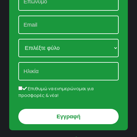
Επιθυμώ να ενημερώνομαι για
προσφορές & νέα!