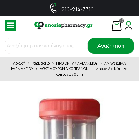
212-214-7710
0
Αναζήτηση
Αρχική
>
Φαρμακείο
>
ΠΡΟΪΟΝΤΑ ΦΑΡΜΑΚΕΙΟΥ
>
ΑΝΑΛΩΣΙΜΑ
ΦΑΡΜΑΚΕΙΟΥ
>
ΔΟΧΕΙΑ ΟΥΡΩΝ & ΚΟΠΡΑΝΩΝ
>
Master Aid Κύπελο-
Κοπράνων 60 ml