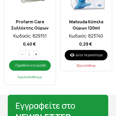
Profarm Care
Matsuda Κύπελα
Συλλέκτης Ούρων
Ούρων 120ml
120ml
Κωδικός: 829151
Κωδικός: 823740
0,40 €
0,29 €
-
+
Δείτε περισσότερα
Προσθήκη στο καλάθι
Εξαντλήθηκε
Άμεσα διαθέσιμο
Εγγραφείτε στο