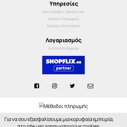
Υπηρεσίες
Επιστροφές Προϊόντων
Τρόποι Πληρωμής
Τρόποι Αποστολής
Λογαριασμός
Λίστα Επιθυμιών
Για να σου εξασφαλίσουμε μια κορυφαία εμπειρία,
Anosiapharmacy © 2026 - All Rights Reserved
Powered by
CloudOn
στο site μας χρησιμοποιούμε cookies.