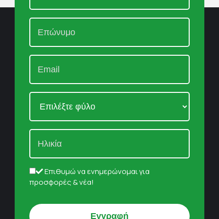
Επιθυμώ να ενημερώνομαι για
προσφορές & νέα!