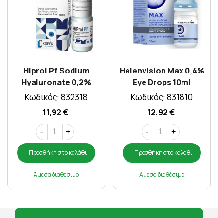
Hiprol Pf Sodium
Helenvision Max 0,4%
Hyaluronate 0,2%
Eye Drops 10ml
Drops 10ml
Κωδικός: 832318
Κωδικός: 831810
11,92 €
12,92 €
-
+
-
+
Προσθήκη στο καλάθι
Προσθήκη στο καλάθι
Άμεσα διαθέσιμο
Άμεσα διαθέσιμο