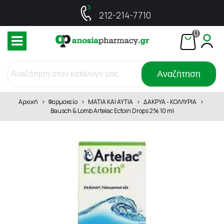
212-214-7710
0
Αναζήτηση
Αρχική
>
Φαρμακείο
>
ΜΑΤΙΑ ΚΑΙ ΑΥΤΙΑ
>
ΔΑΚΡΥΑ - ΚΟΛΛΥΡΙΑ
>
Bausch & Lomb Artelac Ectoin Drops 2% 10 ml