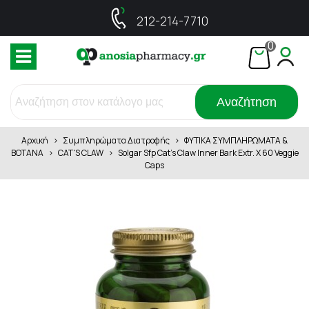
212-214-7710
0
Αναζήτηση
Αρχική
>
Συμπληρώματα Διατροφής
>
ΦΥΤΙΚΑ ΣΥΜΠΛΗΡΩΜΑΤΑ &
ΒΟΤΑΝΑ
>
CAT'S CLAW
>
Solgar Sfp Cat's Claw Inner Bark Extr. X 60 Veggie
Caps