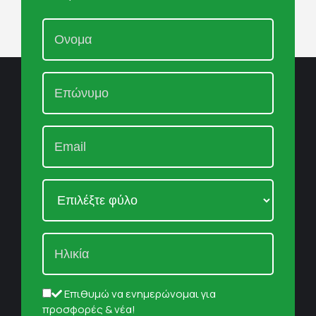
Επιθυμώ να ενημερώνομαι για
προσφορές & νέα!