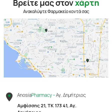
Βρείτε μας στον
χάρτη
Ανακαλύψτε Φαρμακείο κοντά σας
Anosia
Pharmacy -
Αγ. Δημήτριος
Αμφίσσης 21, ΤΚ 173 41, Αγ.