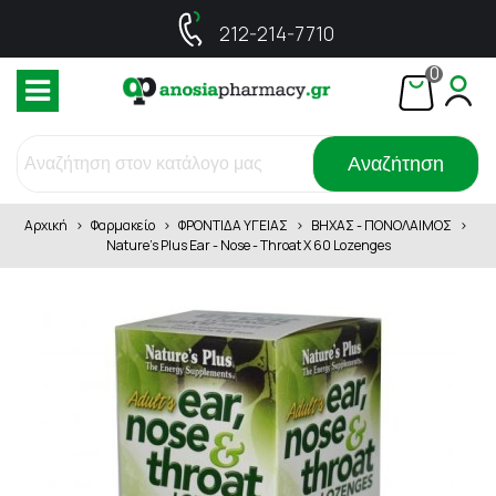
212-214-7710
0
Αναζήτηση
Αρχική
>
Φαρμακείο
>
ΦΡΟΝΤΙΔΑ ΥΓΕΙΑΣ
>
ΒΗΧΑΣ - ΠΟΝΟΛΑΙΜΟΣ
>
Nature's Plus Ear - Nose - Throat X 60 Lozenges