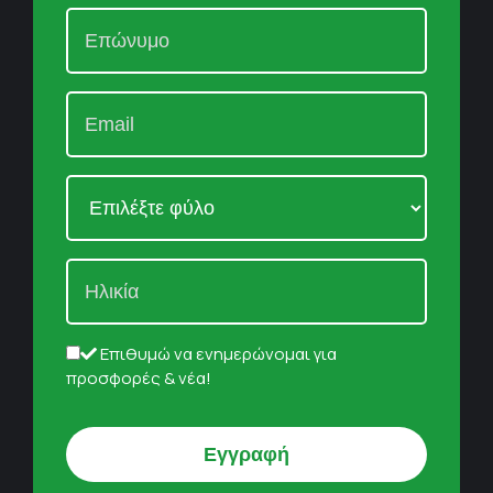
Επιθυμώ να ενημερώνομαι για
προσφορές & νέα!