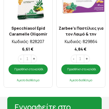
Specchiasol Epid
Zarbee's Παστίλιες για
Caramelle Oligomir
τον Λαιμό & την
67.2gr
Ενίσχυση
Κωδικός: 828207
Κωδικός: 829864
Ανοσοποιητικού
6,61 €
4,84 €
24τμχ
-
+
-
+
Προσθήκη στο καλάθι
Προσθήκη στο καλάθι
Άμεσα διαθέσιμο
Άμεσα διαθέσιμο
Εγγραφείτε στο