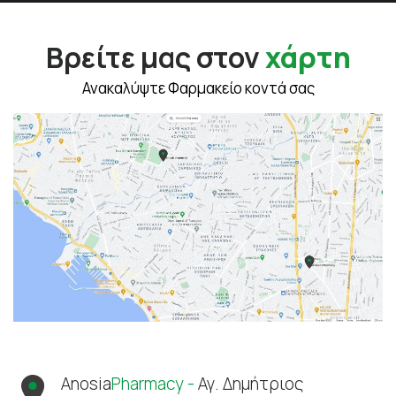
Βρείτε μας στον
χάρτη
Ανακαλύψτε Φαρμακείο κοντά σας
Anosia
Pharmacy -
Αγ. Δημήτριος