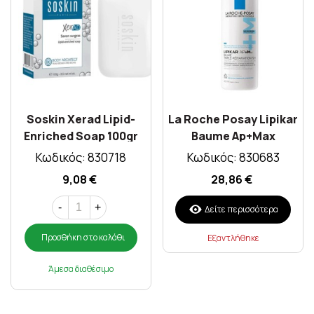
Soskin Xerad Lipid-
La Roche Posay Lipikar
Enriched Soap 100gr
Baume Ap+Max
Ενυδατικό Balm 400ml
Κωδικός: 830718
Κωδικός: 830683
9,08 €
28,86 €
-
+
Δείτε περισσότερα
Προσθήκη στο καλάθι
Εξαντλήθηκε
Άμεσα διαθέσιμο