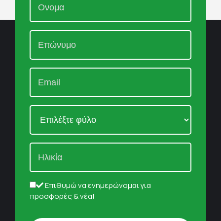
Επιθυμώ να ενημερώνομαι για
προσφορές & νέα!