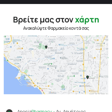
Βρείτε μας στον
χάρτη
Ανακαλύψτε Φαρμακείο κοντά σας
Anosia
Pharmacy -
Αγ. Δημήτριος