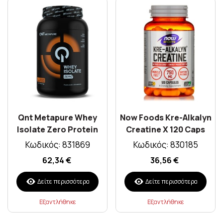
Qnt Metapure Whey
Now Foods Kre-Alkalyn
Isolate Zero Protein
Creatine X 120 Caps
Chocolate Hazelnut
Κωδικός: 831869
Κωδικός: 830185
Flavour 908gr
62,34 €
36,56 €
Δείτε περισσότερα
Δείτε περισσότερα
Εξαντλήθηκε
Εξαντλήθηκε