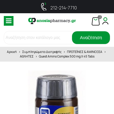
212-214-7710
0
Αναζήτηση
Αρχική
>
Συμπληρώματα Διατροφής
>
ΠΡΩΤΕΪΝΕΣ & ΑΜΙΝΟΞΕΑ
>
ΑΘΛΗΤΕΣ
>
Quest Amino Complex 500 mg X 45 Tabs