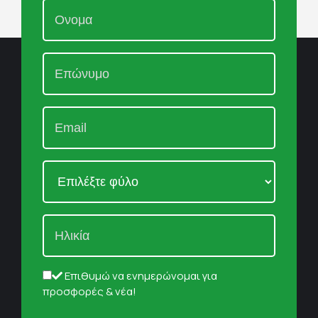
Επιθυμώ να ενημερώνομαι για
προσφορές & νέα!