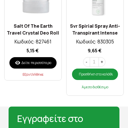
Salt Of The Earth
Svr Spirial Spray Anti-
Travel Crystal Deo Roll
Transpirant Intense
50gr
75ml
Κωδικός: 827461
Κωδικός: 830305
5,15 €
9,65 €
-
+
Δείτε περισσότερα
Προσθήκη στο καλάθι
Εξαντλήθηκε
Άμεσα διαθέσιμο
Εγγραφείτε στο