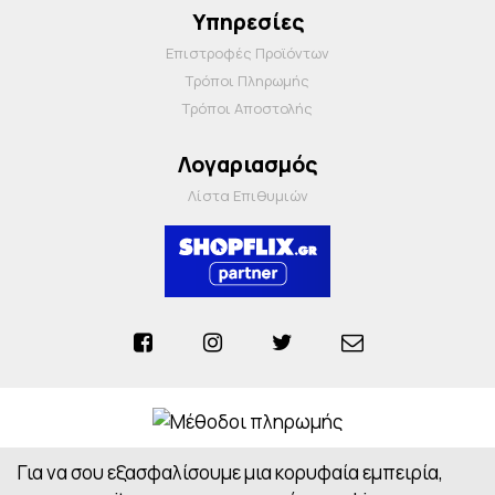
Υπηρεσίες
Επιστροφές Προϊόντων
Τρόποι Πληρωμής
Τρόποι Αποστολής
Λογαριασμός
Λίστα Επιθυμιών
Για να σου εξασφαλίσουμε μια κορυφαία εμπειρία,
Anosiapharmacy © 2026 - All Rights Reserved