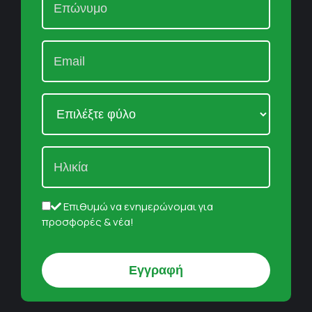
Επιθυμώ να ενημερώνομαι για
προσφορές & νέα!