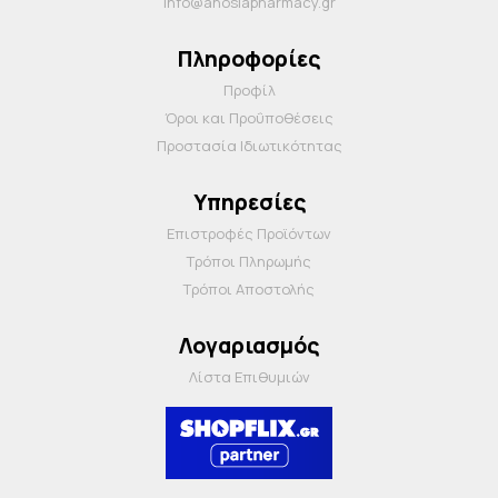
info@anosiapharmacy.gr
Πληροφορίες
Προφίλ
Όροι και Προΰποθέσεις
Προστασία Ιδιωτικότητας
Υπηρεσίες
Επιστροφές Προϊόντων
Τρόποι Πληρωμής
Τρόποι Αποστολής
Λογαριασμός
Λίστα Επιθυμιών