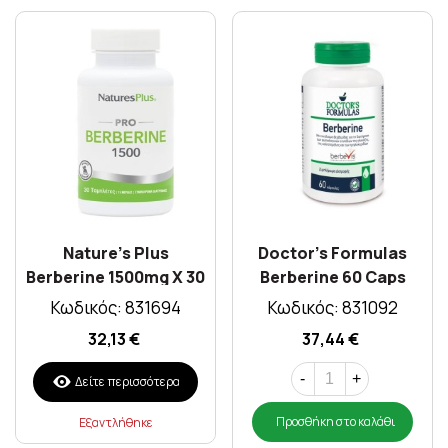
Nature's Plus
Doctor's Formulas
Berberine 1500mg X 30
Berberine 60 Caps
Caps
Κωδικός: 831694
Κωδικός: 831092
32,13 €
37,44 €
-
+
Δείτε περισσότερα
Προσθήκη στο καλάθι
Εξαντλήθηκε