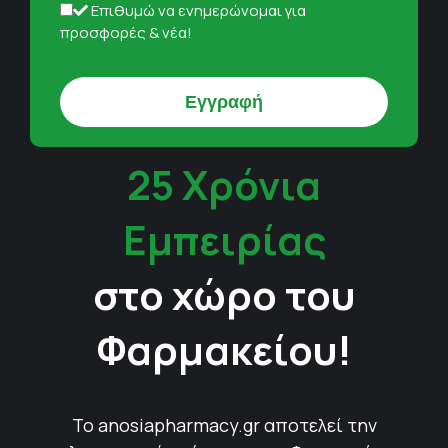
Επιθυμώ να ενημερώνομαι για
προσφορές & νέα!
25 Χρόνια
Εμπειρίας
στο χώρο του
Φαρμακείου!
Το anosiapharmacy.gr αποτελεί την