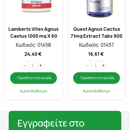
Lamberts Vitex Agnus
Quest Agnus Cactus
Castus 1000 mg X 60
71mg Extract Tabs 90S
Tabs
Κωδικός: 01458
Κωδικός: 01457
24,40 €
16,61 €
-
+
-
+
Προσθήκη στο καλάθι
Προσθήκη στο καλάθι
Άμεσα διαθέσιμο
Άμεσα διαθέσιμο
Εγγραφείτε στο