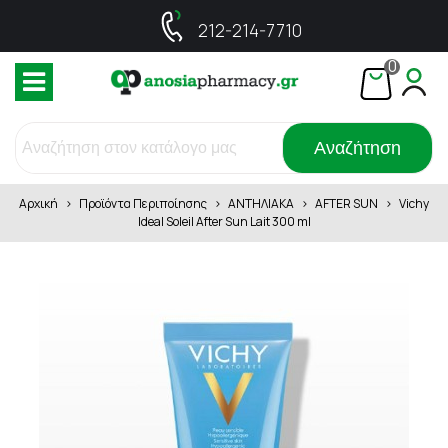
212-214-7710
0
Αναζήτηση
Αρχική
>
Προϊόντα Περιποίησης
>
ΑΝΤΗΛΙΑΚΑ
>
AFTER SUN
>
Vichy
Ideal Soleil After Sun Lait 300 ml