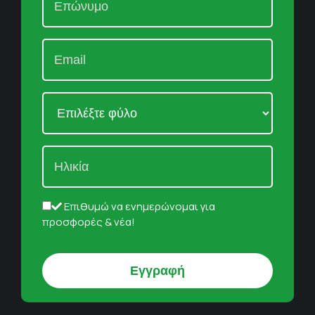
Επιθυμώ να ενημερώνομαι για
προσφορές & νέα!