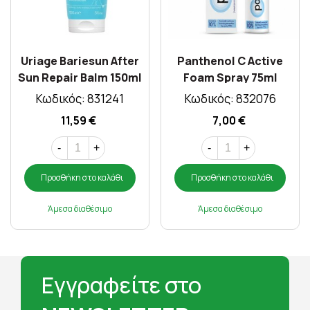
Uriage Bariesun After
Panthenol C Active
Sun Repair Balm 150ml
Foam Spray 75ml
Κωδικός: 831241
Κωδικός: 832076
11,59 €
7,00 €
-
+
-
+
Προσθήκη στο καλάθι
Προσθήκη στο καλάθι
Άμεσα διαθέσιμο
Άμεσα διαθέσιμο
Εγγραφείτε στο