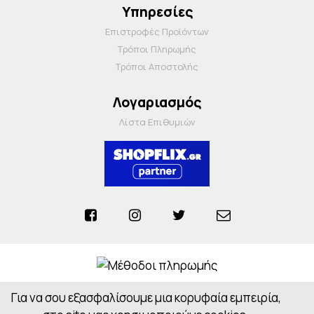
Υπηρεσίες
Επιστροφές Προϊόντων
Τρόποι Πληρωμής
Τρόποι Αποστολής
Λογαριασμός
Λίστα Επιθυμιών
Για να σου εξασφαλίσουμε μια κορυφαία εμπειρία,
Anosiapharmacy © 2026 - All Rights Reserved
Powered by
CloudOn