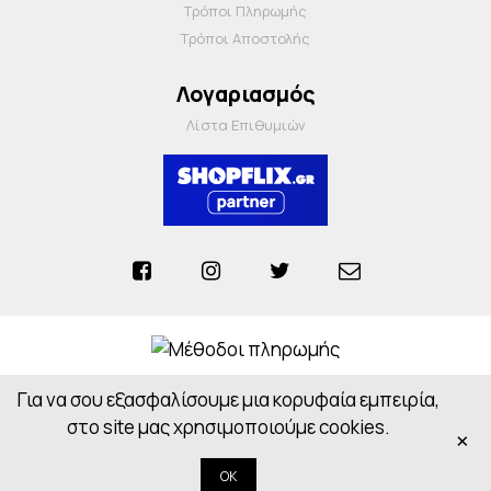
Τρόποι Πληρωμής
Τρόποι Αποστολής
Λογαριασμός
Λίστα Επιθυμιών
Για να σου εξασφαλίσουμε μια κορυφαία εμπειρία,
Anosiapharmacy © 2026 - All Rights Reserved
Powered by
CloudOn
στο site μας χρησιμοποιούμε cookies.
×
OK
Κορυφή