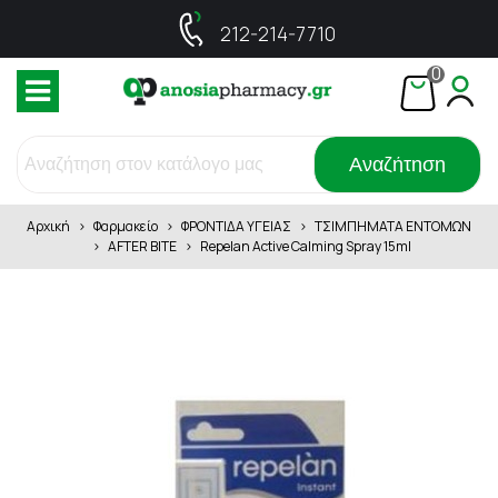
212-214-7710
0
Αναζήτηση
Αρχική
>
Φαρμακείο
>
ΦΡΟΝΤΙΔΑ ΥΓΕΙΑΣ
>
ΤΣΙΜΠΗΜΑΤΑ ΕΝΤΟΜΩΝ
>
AFTER BITE
>
Repelan Active Calming Spray 15ml