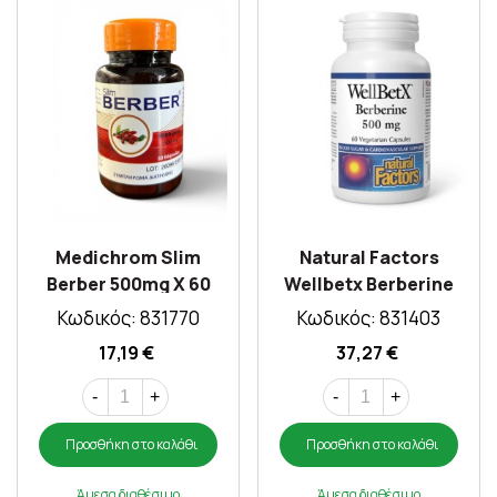
Medichrom Slim
Natural Factors
Berber 500mg X 60
Wellbetx Berberine
Caps
500mg X 60caps
Κωδικός: 831770
Κωδικός: 831403
17,19 €
37,27 €
-
+
-
+
Προσθήκη στο καλάθι
Προσθήκη στο καλάθι
Άμεσα διαθέσιμο
Άμεσα διαθέσιμο