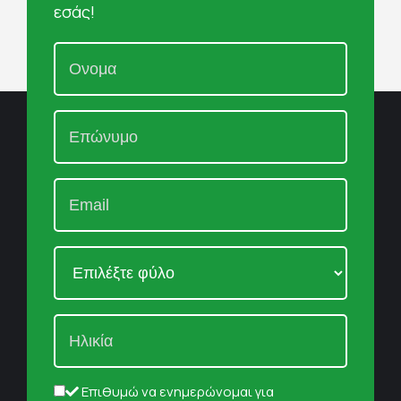
εσάς!
Επιθυμώ να ενημερώνομαι για