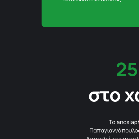
25
στο χ
Το anosiap
Παπαγιαννόπουλος 
Αποτελεί την πιο ολ