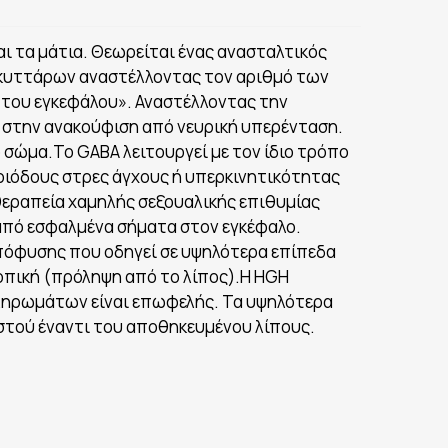
αι τα μάτια. Θεωρείται ένας ανασταλτικός
ν κυττάρων αναστέλλοντας τον αριθμό των
του εγκεφάλου». Αναστέλλοντας την
 στην ανακούφιση από νευρική υπερένταση.
σώμα.Το GABA λειτουργεί με τον ίδιο τρόπο
εριόδους στρες άγχους ή υπερκινητικότητας
 θεραπεία χαμηλής σεξουαλικής επιθυμίας
 από εσφαλμένα σήματα στον εγκέφαλο.
υπόφυσης που οδηγεί σε υψηλότερα επίπεδα
οπική (πρόληψη από το λίπος).Η HGH
μπληρωμάτων είναι επωφελής. Τα υψηλότερα
ιστού έναντι του αποθηκευμένου λίπους.