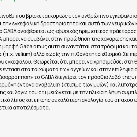
αμινοξύ που βρίσκεται κυρίως στον ανθρώπινο εγκέφαλο κ
ει την εγκεφαλική δραστηριότητα και αυτή των νευρικώ
 GABA αναφέρεται ως «φυσικός ηρεμιστικός πράκτορας 
A μπορεί να συμβάλει στην προώθηση της χαλάρωσης και
η μορφή Gaba όπως αυτή συναντάται στα τρόφιμα και το 
(π.χ. valium) αλλά χωρίς την πιθανότητα εθισμού.Σε π
ου εγκεφάλου. Θεωρείται ότι μπορεί να χρησιμεύσει στη
ε ένταση στα τοιχώματα των αγγείων και στην επιληψία
εξισορρόπηση» το GABA διεγείρει τον πρόσθιο λοβό της 
ορμόνη έντονα αναβολική (κτίσιμο των μυών) και λιποτρ
ης και λόγω του ότι μειώνεται με την ηλικία η λήψη συ
ικό λίπος και επίσης σε καλύτερη αναλογία του άπαχου 
θετικά αποτελέσματα.