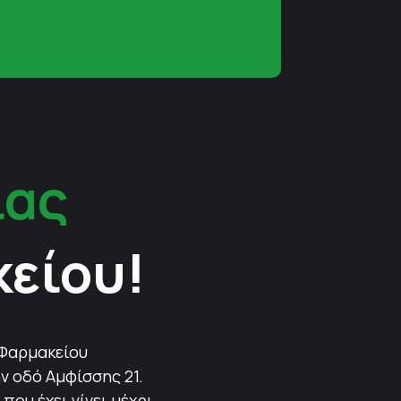
ίας
κείου!
 Φαρμακείου
ν οδό Αμφίσσης 21.
που έχει γίνει μέχρι