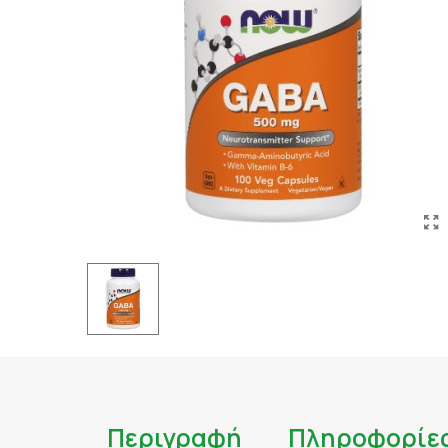
ΤΑΤΟΥΑΖ
ΑΝΤΙΦΛΕΓΜΟΝΩΔΗ
ΑΠΟΤΟΞΙΝΩΣΗ
ΑΠΟΤΟΞΙΝΩΣΗ ΣΥΚΩ
ΑΡΘΡΙΤΙΔΑ
ΑΣΦΑΛΕΣ ΜΑΥΡΙΣΜΑ
ΑΦΥΔΑΤΩΣΗ
ΒΗΧΑΣ/ ΛΟΙΜΩΞΕΙΣ/
ΓΑΣΤΡΕΝΤΕΡΙΚΟ
ΔΙΑΒΗΤΗΣ
ΔΙΑΡΡΟΙΑ
ΔΥΣΑΝΕΞΙΑ ΣΤΗ ΛΑ
ΕΝΙΣΧΥΣΗ ΑΝΟΣΟΠΟ
Περιγραφή
Πληροφορίε