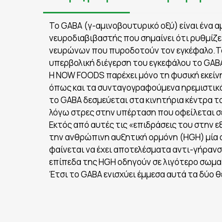
Το GABA (γ-αμινοβουτυρικό οξύ) είναι ένα 
νευροδιαβιβαστής που σημαίνει ότι ρυθμίζ
νευρώνων που πυροδοτούν τον εγκέφαλο.Το
υπερβολική διέγερση του εγκεφάλου το GAB
Η NOW FOODS παρέχει μόνο τη φυσική εκείν
όπως και τα συνταγογραφούμενα ηρεμιστικά 
το GABA δεσμεύεται στα κινητήρια κέντρα τ
λόγω στρες στην υπέρταση που οφείλεται σ
Εκτός από αυτές τις «επιδράσεις του στην 
την ανθρώπινη αυξητική ορμόνη (HGH) μία 
φαίνεται να έχει αποτελέσματα αντι-γήρανσ
επίπεδα της HGH οδηγούν σε λιγότερο σωματ
Έτσι το GABA ενισχύει έμμεσα αυτά τα δύο 